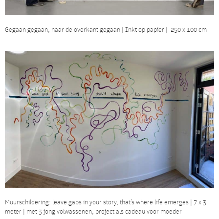
Gegaan gegaan, naar de overkant gegaan | Inkt op papier | 250 x 100 cm
Muurschildering: leave gaps in your story, that’s where life emerges | 7 x 3
meter | met 3 jong volwassenen, project als cadeau voor moeder