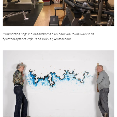
Muurschildering: 2 bloesembomen en heel veel zwaluwen in de
fysiotherapiepraktijk René Bekker, Amsterdam