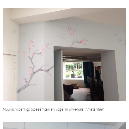
Muurschildering: bloesemtak en vogel in privéhuis, Amsterdam