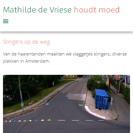
Slingers op de weg
Van de haaientanden maakten we vlaggetjes slingers, diverse
plekken in Amsterdam.