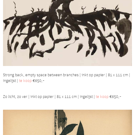
Strong back, empty space between branches | inkt op papier | 81 x 111 cm |
ingelijst |
te koop
€650,-
Zo licht, zo ver | inkt op papier | 81 x 111 cm | ingelijst |
te koop
€650,-