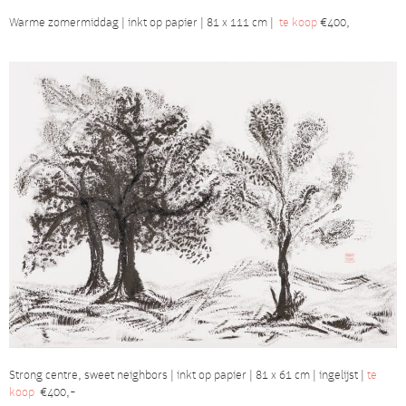
Warme zomermiddag | inkt op papier | 81 x 111 cm |
te koop
€400,
Strong centre, sweet neighbors | inkt op papier | 81 x 61 cm | ingelijst |
te
koop
€400,-