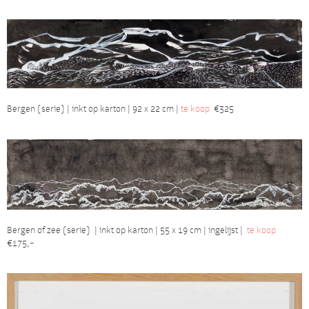
Bergen (serie) | inkt op karton | 92 x 22 cm |
te koop
€325
Bergen of zee (serie) | inkt op karton | 55 x 19 cm | ingelijst |
te koop
€175,-