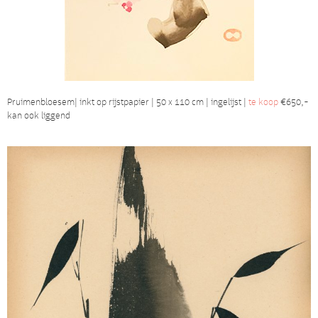
Pruimenbloesem| inkt op rijstpapier | 50 x 110 cm | ingelijst |
te koop
€650,-
kan ook liggend