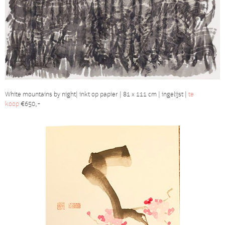
White mountains by night| inkt op papier | 81 x 111 cm | ingelijst |
te
koop
€650,-