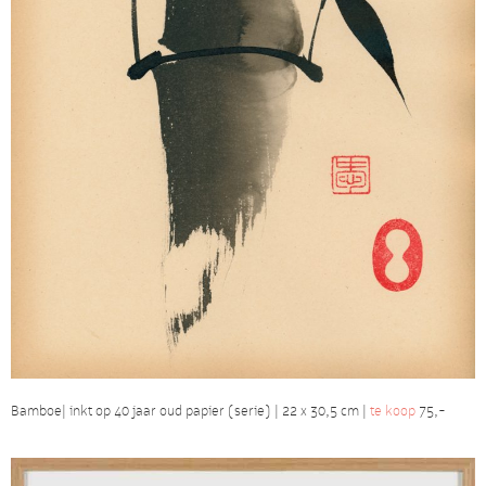
Bamboe| inkt op 40 jaar oud papier (serie) | 22 x 30,5 cm |
te koop
75,-