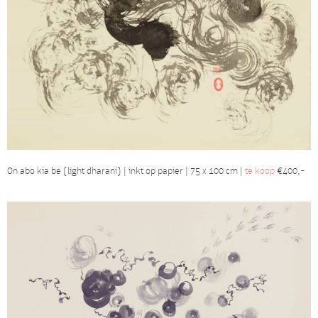
On abo kia be (light dharani) | inkt op papier | 75 x 100 cm |
te koop
€400,-