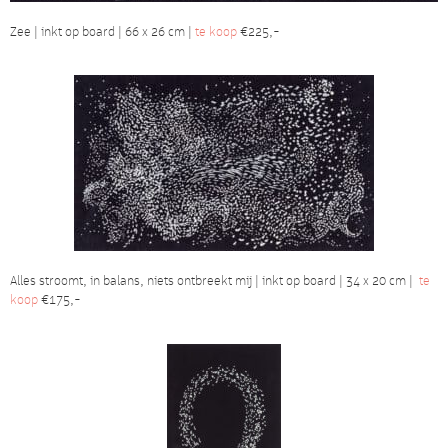
Zee | inkt op board | 66 x 26 cm |
te koop
€225,-
Alles stroomt, in balans, niets ontbreekt mij | inkt op board | 34 x 20 cm |
te
koop
€175,-