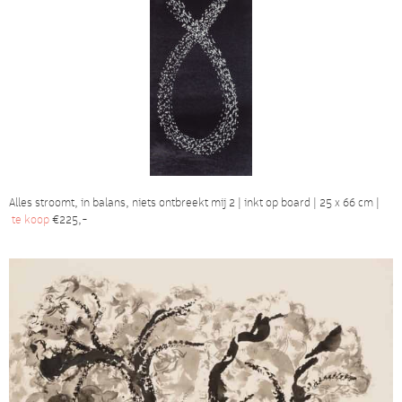
Alles stroomt, in balans, niets ontbreekt mij 2 | inkt op board | 25 x 66 cm |
te koop
€225,-