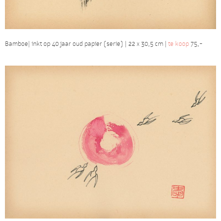
Bamboe| inkt op 40 jaar oud papier (serie) | 22 x 30,5 cm |
te koop
75,-